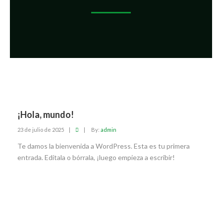
¡Hola, mundo!
23 de julio de 2025
|
|
By:
admin
Te damos la bienvenida a WordPress. Esta es tu primera
entrada. Edítala o bórrala, ¡luego empieza a escribir!