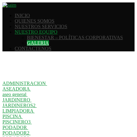
INICIO
QUIENES SOMOS
NUESTROS SERVICIOS
NUESTRO EQUIPO
BIENESTAR – POLÍTICAS CORPORATIVAS
GALERIA
CONTACTENOS
ADMINISTRACION
ASEADORA
aseo general
JARDINERO
JARDINEROS2
LIMPIADORA
PISCINA
PISCINERO3
PODADOR
PODADOR2