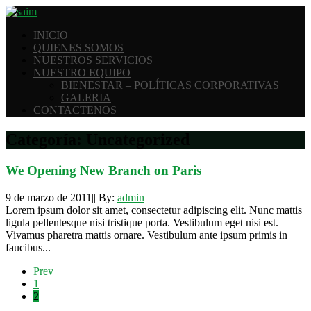
INICIO
QUIENES SOMOS
NUESTROS SERVICIOS
NUESTRO EQUIPO
BIENESTAR – POLÍTICAS CORPORATIVAS
GALERIA
CONTACTENOS
Categoría:
Uncategorized
We Opening New Branch on Paris
9 de marzo de 2011
|
|
By:
admin
Lorem ipsum dolor sit amet, consectetur adipiscing elit. Nunc mattis
ligula pellentesque nisi tristique porta. Vestibulum eget nisi est.
Vivamus pharetra mattis ornare. Vestibulum ante ipsum primis in
faucibus...
Prev
1
2