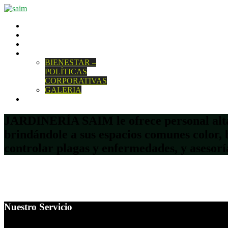
INICIO
QUIENES SOMOS
NUESTROS SERVICIOS
NUESTRO EQUIPO
BIENESTAR –
POLÍTICAS
CORPORATIVAS
GALERIA
CONTACTENOS
JARDINERÍA
SAIM le ofrece personal alt
brindándole a sus espacios comunes color, b
controlar plagas y enfermedades, y asesoría
Nuestro Servicio