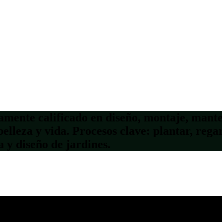
amente calificado en diseño, montaje, mante
elleza y vida. Procesos clave: plantar, rega
 y diseño de jardines.