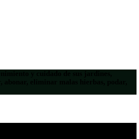
nimiento y cuidado de sus jardines,
r, abonar, eliminar malas hierbas, podar,