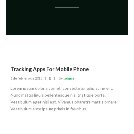
Tracking Apps For Mobile Phone
6 de febrero de 2015
|
|
By:
admin
Lorem ipsum dolor sit amet, consectetur adipiscing elit.
Nunc mattis ligula pellentesque nisi tristique porta.
Vestibulum eget nisi est. Vivamus pharetra mattis ornare.
Vestibulum ante ipsum primis in faucibus...