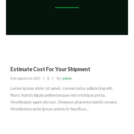
Estimate Cost For Your Shipment
8 de agosto de 2015
|
|
By:
admin
Lorem ipsum dolor sit amet, consectetur adipiscing elit.
Nunc mattis ligula pellentesque nisi tristique porta.
Vestibulum eget nisi est. Vivamus pharetra mattis ornare.
Vestibulum ante ipsum primis in faucibus...