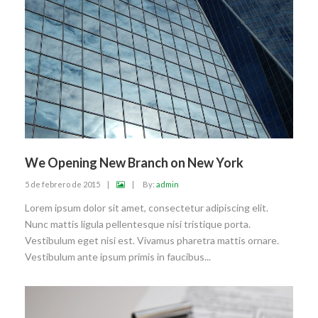
We Opening New Branch on New York
5 de febrero de 2015
|
|
By:
admin
Lorem ipsum dolor sit amet, consectetur adipiscing elit.
Nunc mattis ligula pellentesque nisi tristique porta.
Vestibulum eget nisi est. Vivamus pharetra mattis ornare.
Vestibulum ante ipsum primis in faucibus...