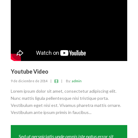
Youtube Video
9 de diciembre de 2014
|
|
By:
admin
Lorem ipsum dolor sit amet, consectetur adipiscing elit.
Nunc mattis ligula pellentesque nisi tristique porta.
Vestibulum eget nisi est. Vivamus pharetra mattis ornare.
Vestibulum ante ipsum primis in faucibus...
Sed ut perspiciatis unde omnis iste natus error sit