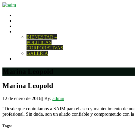
INICIO
QUIENES SOMOS
NUESTROS SERVICIOS
NUESTRO EQUIPO
BIENESTAR –
POLÍTICAS
CORPORATIVAS
GALERIA
CONTACTENOS
Marina Leopold
Marina Leopold
12 de enero de 2016
|
|
By:
admin
“Desde que contratamos a SAIM para el aseo y mantenimiento de nues
profesional. Sin duda, son un aliado confiable y comprometido con l
Tags: